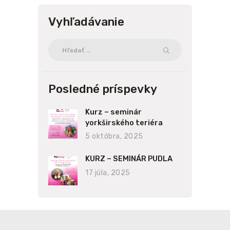
Vyhľadávanie
Hľadať:
Posledné príspevky
Kurz – seminár
yorkširského teriéra
5 októbra, 2025
KURZ – SEMINÁR PUDLA
17 júla, 2025