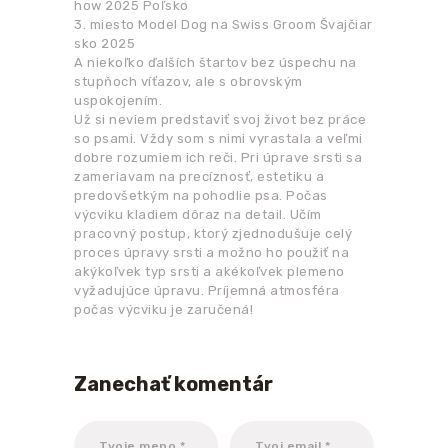
how 2025 Poľsko
3. miesto Model Dog na Swiss Groom Švajčiar
sko 2025
A niekoľko ďalších štartov bez úspechu na
stupňoch víťazov, ale s obrovským
uspokojením.
Už si neviem predstaviť svoj život bez práce
so psami. Vždy som s nimi vyrastala a veľmi
dobre rozumiem ich reči. Pri úprave srsti sa
zameriavam na precíznosť, estetiku a
predovšetkým na pohodlie psa. Počas
výcviku kladiem dôraz na detail. Učím
pracovný postup, ktorý zjednodušuje celý
proces úpravy srsti a možno ho použiť na
akýkoľvek typ srsti a akékoľvek plemeno
vyžadujúce úpravu. Príjemná atmosféra
počas výcviku je zaručená!
Zanechať komentár