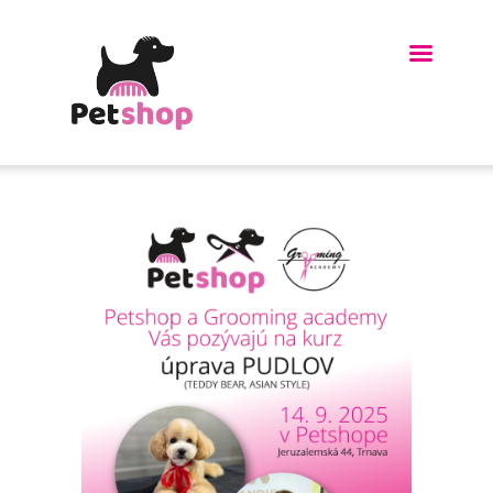
HOME
O MNE
KURZ UPRAVY PSOV
OBDARUJTE
BLÍZKYCH
GALÉRIA
BLOG
KONTAKT
LINKY-ODKAZY
E-SHOP