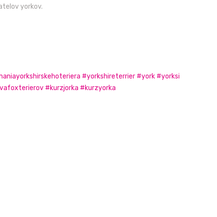
vatelov yorkov.
haniayorkshirskehoteriera
#yorkshireterrier
#york
#yorksi
vafoxterierov
#kurzjorka
#kurzyorka