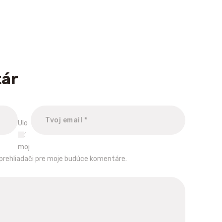
tár
Ulo
žiť
moj
prehliadači pre moje budúce komentáre.