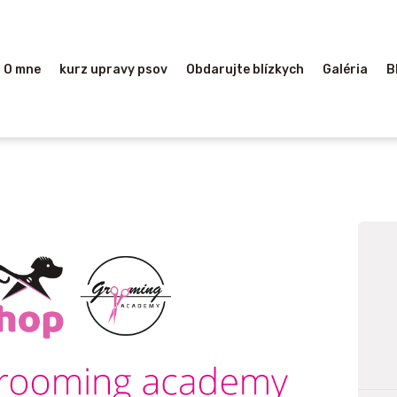
HOME
O MNE
O mne
kurz upravy psov
Obdarujte blízkych
Galéria
B
KURZ UPRAVY
PSOV
OBDARUJTE
BLÍZKYCH
GALÉRIA
BLOG
KONTAKT
LINKY-ODKAZY