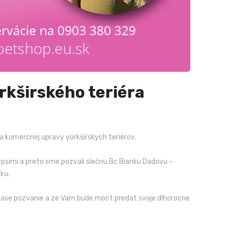
rkširského teriéra
 komercnej upravy yorkšírskych teriérov.
lepsimi a preto sme pozvali slečnu Bc Bianku Dadovu –
ku.
 nase pozvanie a ze Vam bude moct predat svoje dlhorocne