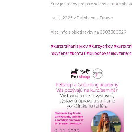
Kurz je urceny pre psie salony a aj pre cho
11. 2025 v Petshope v Trnave
Viac info a objednavky na 0903380329
#kurzstrihaniapsov
#kurzyorkov
#kurzstri
rskyterier
#kchtaf
#klubchovatelovteriero