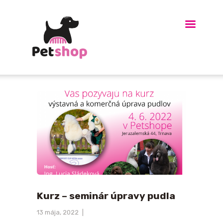
HOME
O MNE
KURZ UPRAVY PSOV
OBDARUJTE
BLÍZKYCH
GALÉRIA
BLOG
KONTAKT
LINKY-ODKAZY
E-SHOP
Kurz – seminár úpravy pudla
13 mája, 2022