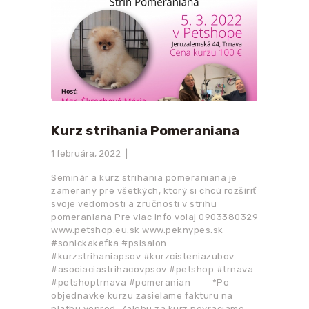
Kurz strihania Pomeraniana
1 februára, 2022
Seminár a kurz strihania pomeraniana je
zameraný pre všetkých, ktorý si chcú rozšíriť
svoje vedomosti a zručnosti v strihu
pomeraniana Pre viac info volaj 0903380329
www.petshop.eu.sk www.peknypes.sk
#sonickakefka #psisalon
#kurzstrihaniapsov #kurzcisteniazubov
#asociaciastrihacovpsov #petshop #trnava
#petshoptrnava #pomeranian *Po
objednavke kurzu zasielame fakturu na
platbu vopred. Zalohu za kurz nevraciame.