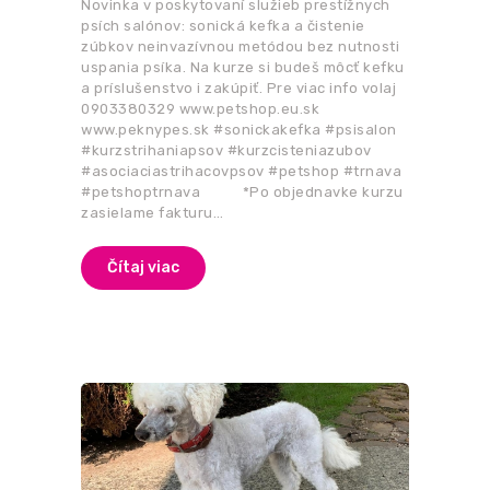
Novinka v poskytovaní služieb prestížnych
psích salónov: sonická kefka a čistenie
zúbkov neinvazívnou metódou bez nutnosti
uspania psíka. Na kurze si budeš môcť kefku
a príslušenstvo i zakúpiť. Pre viac info volaj
0903380329 www.petshop.eu.sk
www.peknypes.sk #sonickakefka #psisalon
#kurzstrihaniapsov #kurzcisteniazubov
#asociaciastrihacovpsov #petshop #trnava
#petshoptrnava *Po objednavke kurzu
zasielame fakturu…
Čítaj viac