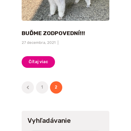
BUĎME ZODPOVEDNÍ!!!
27 decembra, 2021
Čítaj viac
Stránkovanie
PAGE
1
<
PAGE
2
príspevkov
Vyhľadávanie