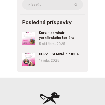
Hľadať:
Posledné príspevky
Kurz – seminár
yorkširského teriéra
5 októbra, 2025
KURZ – SEMINÁR PUDLA
17 júla, 2025