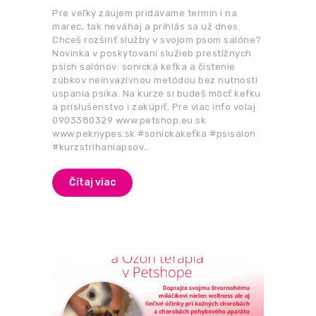
Pre veľký záujem pridávame termín i na
marec, tak neváhaj a prihlás sa už dnes.
Chceš rozšíriť služby v svojom psom salóne?
Novinka v poskytovaní služieb prestížnych
psích salónov: sonická kefka a čistenie
zúbkov neinvazívnou metódou bez nutnosti
uspania psíka. Na kurze si budeš môcť kefku
a príslušenstvo i zakúpiť. Pre viac info volaj
0903380329 www.petshop.eu.sk
www.peknypes.sk #sonickakefka #psisalon
#kurzstrihaniapsov…
Čítaj viac