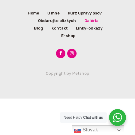
Home
O mne
kurz upravy psov
Obdarujte blízkych
Galéria
Blog
Kontakt
Linky-odkazy
E-shop
Copyright by
Petshop
Need Help?
Chat with us
Slovak