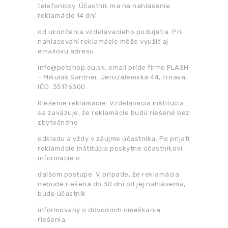
telefonicky. Účastník má na nahlásenie
reklamácie 14 dní
od ukončenia vzdelávacieho podujatia. Pri
nahlasovaní reklamácie môže využiť aj
emailovú adresu
info@petshop.eu.sk
, email príde firme FLASH
– Mikuláš Santner, Jeruzalemská 44, Trnava,
IČO: 35176300.
Riešenie reklamácie: Vzdelávacia inštitúcia
sa zaväzuje, že reklamácie budú riešené bez
zbytočného
odkladu a vždy v záujme účastníka. Po prijatí
reklamácie inštitúcia poskytne účastníkovi
informácie o
ďalšom postupe. V prípade, že reklamácia
nebude riešená do 30 dní od jej nahlásenia,
bude účastník
informovaný o dôvodoch omeškania
riešenia.