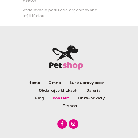
všetky
vzdelávacie podujatia organizované
inštitúciou.
Home
O mne
kurz upravy psov
Obdarujte blízkych
Galéria
Blog
Kontakt
Linky-odkazy
E-shop