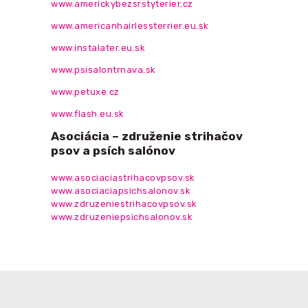
www.americkybezsrstyterier.cz
www.americanhairlessterrier.eu.sk
www.instalater.eu.sk
www.psisalontrnava.sk
www.petuxe.cz
www.flash.eu.sk
Asociácia – združenie strihačov
psov a psích salónov
www.asociaciastrihacovpsov.sk
www.asociaciapsichsalonov.sk
www.zdruzeniestrihacovpsov.sk
www.zdruzeniepsichsalonov.sk