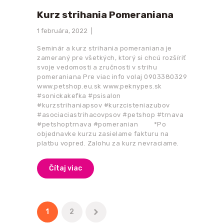
Kurz strihania Pomeraniana
1 februára, 2022
Seminár a kurz strihania pomeraniana je
zameraný pre všetkých, ktorý si chcú rozšíriť
svoje vedomosti a zručnosti v strihu
pomeraniana Pre viac info volaj 0903380329
www.petshop.eu.sk www.peknypes.sk
#sonickakefka #psisalon
#kurzstrihaniapsov #kurzcisteniazubov
#asociaciastrihacovpsov #petshop #trnava
#petshoptrnava #pomeranian *Po
objednavke kurzu zasielame fakturu na
platbu vopred. Zalohu za kurz nevraciame.
Čítaj viac
Stránkovanie
PAGE
1
PAGE
2
>