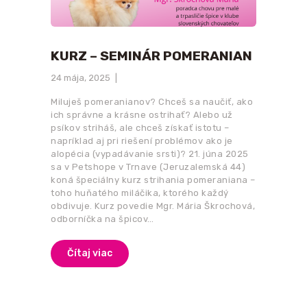
KURZ – SEMINÁR POMERANIAN
24 mája, 2025
Miluješ pomeranianov? Chceš sa naučiť, ako
ich správne a krásne ostrihať? Alebo už
psíkov striháš, ale chceš získať istotu –
napríklad aj pri riešení problémov ako je
alopécia (vypadávanie srsti)? 21. júna 2025
sa v Petshope v Trnave (Jeruzalemská 44)
koná špeciálny kurz strihania pomeraniana –
toho huňatého miláčika, ktorého každý
obdivuje. Kurz povedie Mgr. Mária Škrochová,
odborníčka na špicov…
Čítaj viac