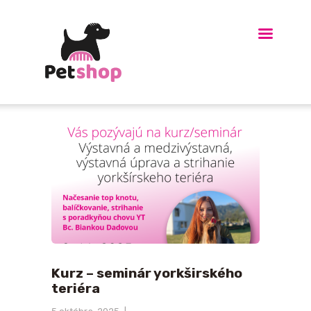
HOME
O MNE
KURZ UPRAVY PSOV
OBDARUJTE
BLÍZKYCH
GALÉRIA
BLOG
KONTAKT
LINKY-ODKAZY
E-SHOP
Kurz – seminár yorkširského
teriéra