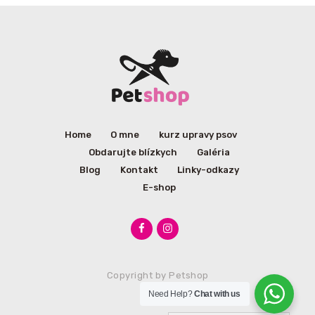
Home
O mne
kurz upravy psov
Obdarujte blízkych
Galéria
Blog
Kontakt
Linky-odkazy
E-shop
Copyright by
Petshop
Need Help?
Chat with us