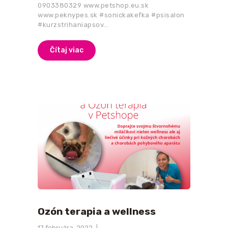
0903380329 www.petshop.eu.sk
www.peknypes.sk #sonickakefka #psisalon
#kurzstrihaniapsov…
Čítaj viac
Ozón terapia a wellness
17 februára, 2022