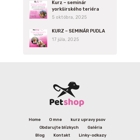
Kurz – seminár
yorkširského teriéra
5 októbra, 2025
KURZ – SEMINÁR PUDLA
17 júla, 2025
Home
O mne
kurz upravy psov
Obdarujte blízkych
Galéria
Blog
Kontakt
Linky-odkazy