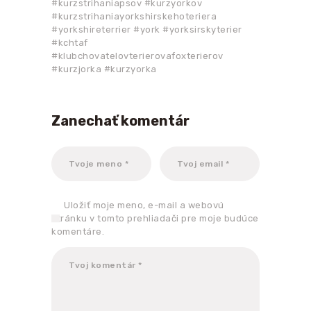
#kurzstrihaniapsov #kurzyorkov
#kurzstrihaniayorkshirskehoteriera
#yorkshireterrier #york #yorksirskyterier
#kchtaf
#klubchovatelovterierovafoxterierov
#kurzjorka #kurzyorka
Zanechať komentár
Uložiť moje meno, e-mail a webovú
stránku v tomto prehliadači pre moje budúce
komentáre.