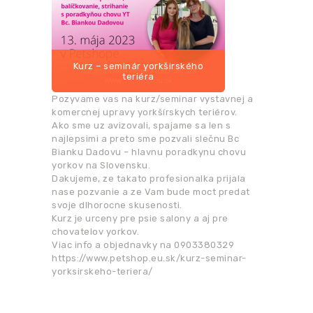
Kurz – seminár yorkširského
teriéra
Pozyvame vas na kurz/seminar vystavnej a
komercnej upravy yorkšírskych teriérov.
Ako sme uz avizovali, spajame sa len s
najlepsimi a preto sme pozvali slečnu Bc
Bianku Dadovu – hlavnu poradkynu chovu
yorkov na Slovensku.
Dakujeme, ze takato profesionalka prijala
nase pozvanie a ze Vam bude moct predat
svoje dlhorocne skusenosti.
Kurz je urceny pre psie salony a aj pre
chovatelov yorkov.
Viac info a objednavky na 0903380329
https://www.petshop.eu.sk/kurz-seminar-
yorksirskeho-teriera/