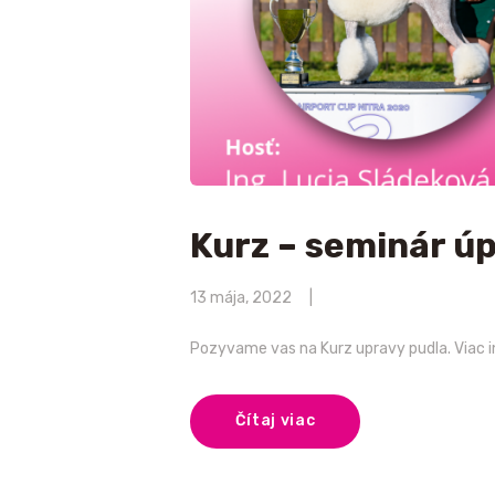
Kurz – seminár ú
13 mája, 2022
Pozyvame vas na Kurz upravy pudla. Viac
Čítaj viac