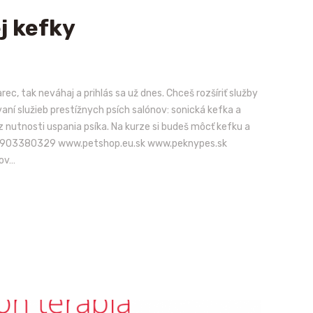
j kefky
c, tak neváhaj a prihlás sa už dnes. Chceš rozšíriť služby
ní služieb prestížnych psích salónov: sonická kefka a
nutnosti uspania psíka. Na kurze si budeš môcť kefku a
olaj 0903380329 www.petshop.eu.sk www.peknypes.sk
sov…