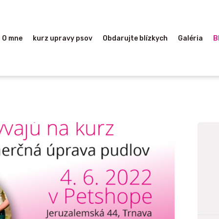
HOME
O MNE
O mne
kurz upravy psov
Obdarujte blízkych
Galéria
B
KURZ UPRAVY
PSOV
OBDARUJTE
BLÍZKYCH
GALÉRIA
BLOG
KONTAKT
LINKY-ODKAZY