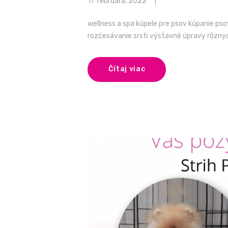
17 februára, 2022
wellness a spa kúpele pre psov kúpanie ps
rozčesávanie srsti výstavné úpravy rôznyc
Čítaj viac