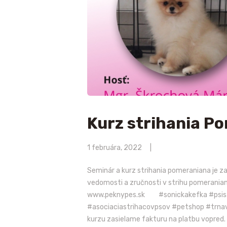
Kurz strihania P
1 februára, 2022
Seminár a kurz strihania pomeraniana je za
vedomosti a zručnosti v strihu pomerania
www.peknypes.sk #sonickakefka #psisal
#asociaciastrihacovpsov #petshop #tr
kurzu zasielame fakturu na platbu vopred.