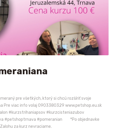
omeraniana
meraný pre všetkých, ktorý si chcú rozšíriť svoje
na Pre viac info volaj 0903380329 www.petshop.eu.sk
on #kurzstrihaniapsov #kurzcisteniazubov
nava #petshoptrnava #pomeranian *Po objednavke
 Zalohu za kurz nevraciame.