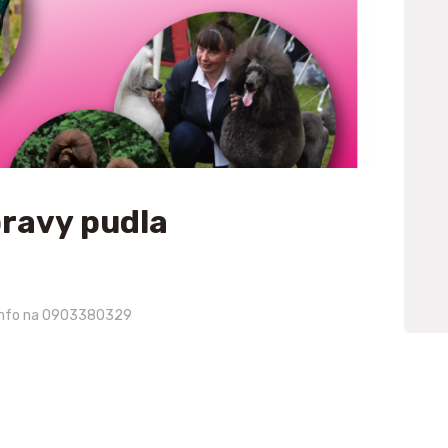
E-SHOP
pravy pudla
 info na 0903380329