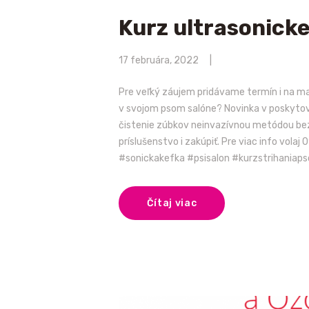
Kurz ultrasonicke
17 februára, 2022
Pre veľký záujem pridávame termín i na mare
v svojom psom salóne? Novinka v poskytova
čistenie zúbkov neinvazívnou metódou bez 
príslušenstvo i zakúpiť. Pre viac info v
#sonickakefka #psisalon #kurzstrihaniap
Čítaj viac