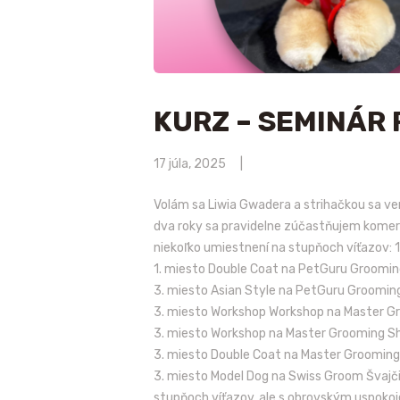
KURZ – SEMINÁR
17 júla, 2025
Volám sa Liwia Gwadera a strihačkou sa ve
dva roky sa pravidelne zúčastňujem komer
niekoľko umiestnení na stupňoch víťazov:
1. miesto Double Coat na PetGuru Groom
3. miesto Asian Style na PetGuru Groom
3. miesto Workshop Workshop na Master 
3. miesto Workshop na Master Grooming 
3. miesto Double Coat na Master Groomin
3. miesto Model Dog na Swiss Groom Švajči
stupňoch víťazov, ale s obrovským uspokoj