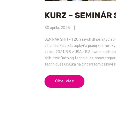
KURZ – SEMINÁR 
30 apríla, 2025
SEMINÁR SHIH – TZU a iných dlhosrstých p
a handlerka a zástupkyňa pseej kozmetiky
z roku 2021, BIS v USA a BIS owner and h
shih-tzu: Bathing techniques, show prepar
techniques ukážka na dlhosrstom psíkovi 
Čítaj viac