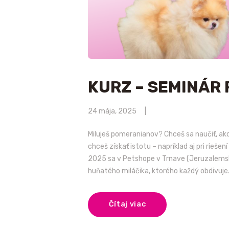
KURZ – SEMINÁR
24 mája, 2025
Miluješ pomeranianov? Chceš sa naučiť, ako 
chceš získať istotu – napríklad aj pri rieše
2025 sa v Petshope v Trnave (Jeruzalemsk
huňatého miláčika, ktorého každý obdivuje.
Čítaj viac