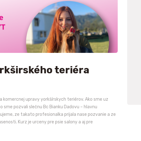
E-SHOP
rkširského teriéra
 komercnej upravy yorkšírskych teriérov. Ako sme uz
reto sme pozvali slečnu Bc Bianku Dadovu – hlavnu
jeme, ze takato profesionalka prijala nase pozvanie a ze
nosti. Kurz je urceny pre psie salony a aj pre