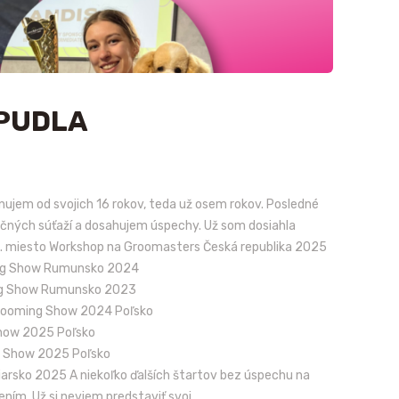
 PUDLA
nujem od svojich 16 rokov, teda už osem rokov. Posledné
čných súťaží a dosahujem úspechy. Už som dosiahla
 1. miesto Workshop na Groomasters Česká republika 2025
ing Show Rumunsko 2024
ing Show Rumunsko 2023
Grooming Show 2024 Poľsko
Show 2025 Poľsko
g Show 2025 Poľsko
arsko 2025 A niekoľko ďalších štartov bez úspechu na
ením. Už si neviem predstaviť svoj…