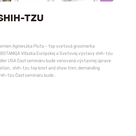
SHIH-TZU
lemien Agnieszka Pluta – top svetová groomerka
 BOTANIQA Víťazka Európskej a Svetovej výstavy shih-tzu
andler USA Časť semináru bude venovaná výstavnej úprave
ation, shih-tzu top knot and show trim, demanding
shih-tzu Časť semináru bude…