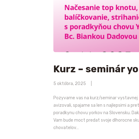
Kurz – seminár yo
5 októbra, 2025
Pozyvame vas na kurz/seminar vystavnej a
avizovali, spajame sa len s najlepsimi a p
poradkynu chovu yorkov na Slovensku. Daku
Vam bude moct predat svoje dlhorocne skuse
chovatelov…