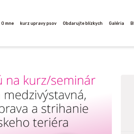
HOME
O MNE
O mne
kurz upravy psov
Obdarujte blízkych
Galéria
B
KURZ UPRAVY
PSOV
OBDARUJTE
BLÍZKYCH
GALÉRIA
BLOG
KONTAKT
LINKY-ODKAZY