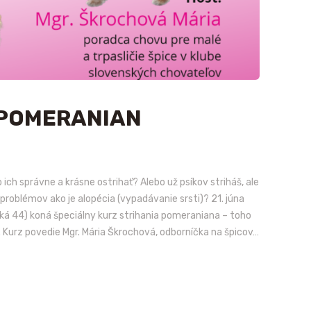
 POMERANIAN
ich správne a krásne ostrihať? Alebo už psíkov striháš, ale
ní problémov ako je alopécia (vypadávanie srsti)? 21. júna
á 44) koná špeciálny kurz strihania pomeraniana – toho
 Kurz povedie Mgr. Mária Škrochová, odborníčka na špicov…